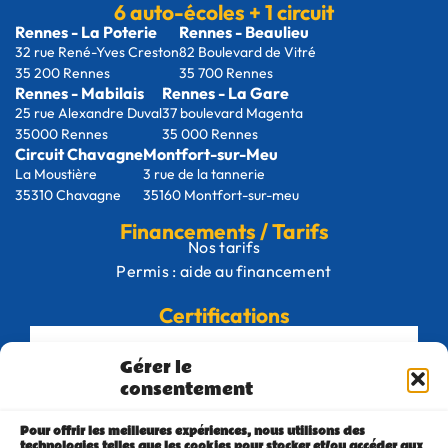
6 auto-écoles + 1 circuit
Rennes - La Poterie
Rennes - Beaulieu
32 rue René-Yves Creston
82 Boulevard de Vitré
35 200 Rennes
35 700 Rennes
Rennes - Mabilais
Rennes - La Gare
25 rue Alexandre Duval
37 boulevard Magenta
35000 Rennes
35 000 Rennes
Circuit Chavagne
Montfort-sur-Meu
La Moustière
3 rue de la tannerie
35310 Chavagne
35160 Montfort-sur-meu
Financements / Tarifs
Nos tarifs
Permis : aide au financement
Certifications
Gérer le
consentement
Pour offrir les meilleures expériences, nous utilisons des
technologies telles que les cookies pour stocker et/ou accéder aux