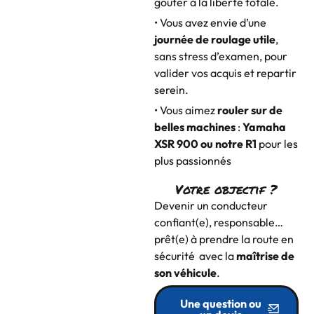
goûter à la liberté totale.
• Vous avez envie d’une
journée de roulage utile
,
sans stress d’examen, pour
valider vos acquis et repartir
serein.
• Vous aimez
rouler sur de
belles machines
:
Yamaha
XSR 900 ou notre R1
pour les
plus passionnés
Votre objectif ?
Devenir un conducteur
confiant(e), responsable…
prêt(e) à prendre la route en
sécurité avec la
maîtrise de
son véhicule
.
Une question ou