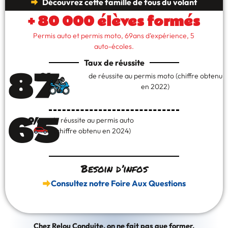
Découvrez cette famille de fous du volant
+ 80 000 élèves formés
Permis auto et permis moto, 69ans d’expérience, 5
auto-écoles.
Taux de réussite
87
%
de réussite au permis moto (chiffre obtenu
en 2022)
65
%
de réussite au permis auto
N°1
(chiffre obtenu en 2024)
sur
Rennes
Besoin d’infos
Consultez notre Foire Aux Questions
Chez Relou Conduite, on ne fait pas que former.