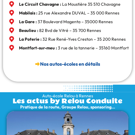
Le Circuit Chavagne :
La Moustière 35 510 Chavagne
Mabilais :
25 rue Alexandre DUVAL – 35 000 Rennes
La Gare :
37 Boulevard Magenta – 35000 Rennes
Beaulieu :
82 Bvd de Vitré – 35 700 Rennes
La Poterie :
32 Rue René-Yves Creston – 35 200 Rennes
Montfort-sur-meu :
3 rue de la tannerie – 35160 Montfort
Nos autos-écoles en détails
Auto-école Relou à Rennes
Les actus by Relou Conduite
Pratique de la route, Groupe Relou, sponsoring...