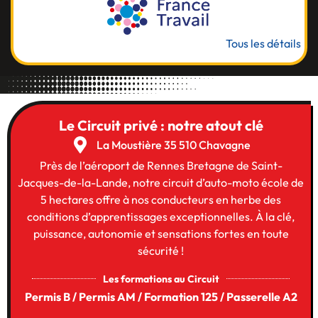
Tous les détails
Le Circuit privé : notre atout clé
La Moustière 35 510 Chavagne
Près de l’aéroport de Rennes Bretagne de Saint-
Jacques-de-la-Lande, notre circuit d’auto-moto école de
5 hectares offre à nos conducteurs en herbe des
conditions d’apprentissages exceptionnelles. À la clé,
puissance, autonomie et sensations fortes en toute
sécurité !
Les formations au Circuit
Permis B / Permis AM / Formation 125 / Passerelle A2