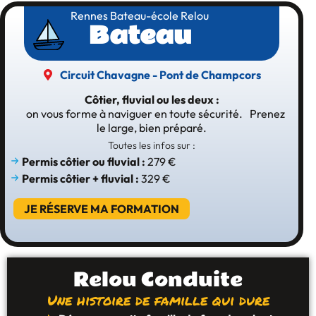
Rennes Bateau-école Relou
Bateau​
Circuit Chavagne - Pont de Champcors
Côtier, fluvial ou les deux :
on vous forme à naviguer en toute sécurité. Prenez
le large, bien préparé.
Toutes les infos sur :
Permis côtier ou fluvial
:
279 €
Permis côtier + fluvial :
329 €
JE RÉSERVE MA FORMATION
Relou Conduite
Une histoire de famille qui dure