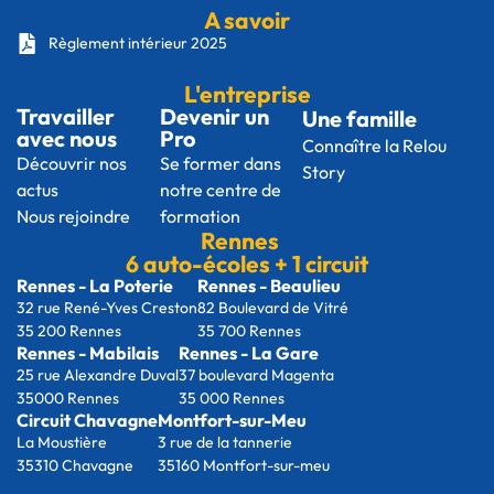
A savoir
Règlement intérieur 2025
L'entreprise
Travailler
Devenir un
Une famille
avec nous
Pro
Connaître la Relou
Découvrir nos
Se former dans
Story
actus
notre centre de
Nous rejoindre
formation
Rennes
6 auto-écoles + 1 circuit
Rennes - La Poterie
Rennes - Beaulieu
32 rue René-Yves Creston
82 Boulevard de Vitré
35 200 Rennes
35 700 Rennes
Rennes - Mabilais
Rennes - La Gare
25 rue Alexandre Duval
37 boulevard Magenta
35000 Rennes
35 000 Rennes
Circuit Chavagne
Montfort-sur-Meu
La Moustière
3 rue de la tannerie
35310 Chavagne
35160 Montfort-sur-meu