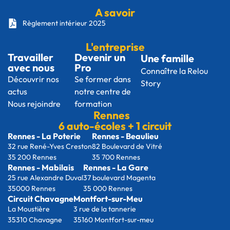
A savoir
Règlement intérieur 2025
L'entreprise
Travailler
Devenir un
Une famille
avec nous
Pro
Connaître la Relou
Découvrir nos
Se former dans
Story
actus
notre centre de
Nous rejoindre
formation
Rennes
6 auto-écoles + 1 circuit
Rennes - La Poterie
Rennes - Beaulieu
32 rue René-Yves Creston
82 Boulevard de Vitré
35 200 Rennes
35 700 Rennes
Rennes - Mabilais
Rennes - La Gare
25 rue Alexandre Duval
37 boulevard Magenta
35000 Rennes
35 000 Rennes
Circuit Chavagne
Montfort-sur-Meu
La Moustière
3 rue de la tannerie
35310 Chavagne
35160 Montfort-sur-meu