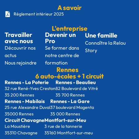
A savoir
Règlement intérieur 2025
L'entreprise
Travailler
Devenir un
Une famille
avec nous
Pro
Connaître la Relou
Découvrir nos
Se former dans
Story
actus
notre centre de
Nous rejoindre
formation
Rennes
6 auto-écoles + 1 circuit
Rennes - La Poterie
Rennes - Beaulieu
32 rue René-Yves Creston
82 Boulevard de Vitré
35 200 Rennes
35 700 Rennes
Rennes - Mabilais
Rennes - La Gare
25 rue Alexandre Duval
37 boulevard Magenta
35000 Rennes
35 000 Rennes
Circuit Chavagne
Montfort-sur-Meu
La Moustière
3 rue de la tannerie
35310 Chavagne
35160 Montfort-sur-meu