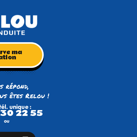
erve ma
ation
us répond,
us êtes Relou !
tél. unique :
 30 22 55
ou