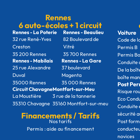
Rennes
6 auto-écoles + 1 circuit
Rennes - La Poterie
Rennes - Beaulieu
Voiture
32 rue René-Yves
82 Boulevard de
Code de l
Creston
Vitré
Permis 
35 200 Rennes
35 700 Rennes
Permis B
Rennes - Mabilais
Rennes - La Gare
Conduite
25 rue Alexandre
37 boulevard
De la boît
Duval
Magenta
boîte man
35000 Rennes
35 000 Rennes
Post Per
Circuit Chavagne
Montfort-sur-Meu
Risque ro
La Moustière
3 rue de la tannerie
Eco Cond
35310 Chavagne
35160 Montfort-sur-meu
Conduite 
Financements / Tarifs
sécurité 
Nos tarifs
Post form
conducte
Permis : aide au financement
novices