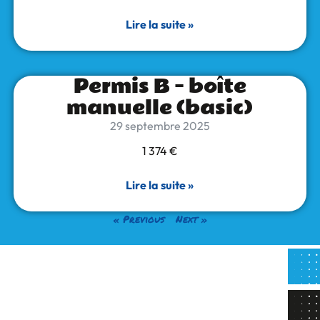
Lire la suite »
Permis B – boîte
manuelle (basic)
29 septembre 2025
1 374 €
Lire la suite »
« Previous
Next »