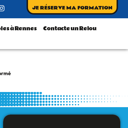
JE RÉSERVE MA FORMATION
les à Rennes
Contacte un Relou
formé