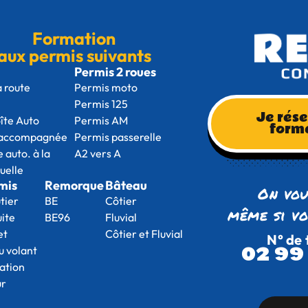
Formation
aux permis suivants
Permis 2 roues
a route
Permis moto
B
Permis 125
Je rés
oîte Auto
Permis AM
form
 accompagnée
Permis passerelle
e auto. à la
A2 vers A
uelle
mis
Remorque
Bâteau
On vo
utier
BE
Côtier
même si vo
uite
BE96
Fluvial
et
Côtier et Fluvial
N° de 
02 99
au volant
ation
ur