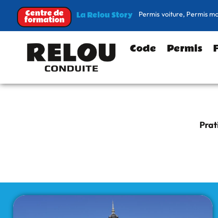
Centre de
Permis voiture, Permis m
La Relou Story
formation
Code
Permis
Prat