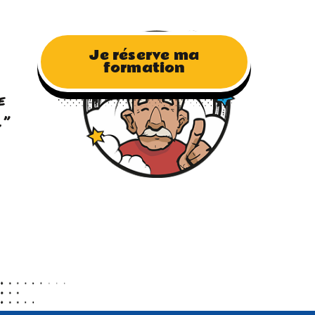
Je réserve ma
formation
,
e
.”